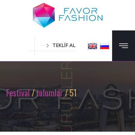
TEKLİF AL
ÜRÜNLER
Festival
/
tulumlar
/ 51