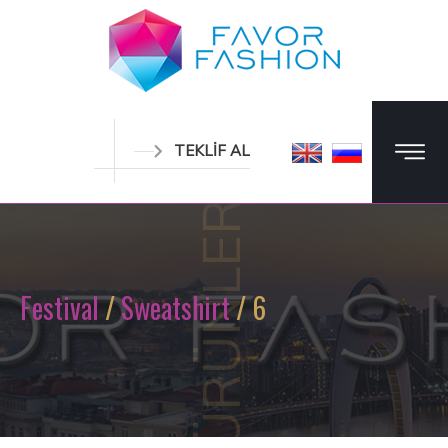
TEKLİF AL
ÜRÜNLER
Festival
/
Sweatshirt
/ 6